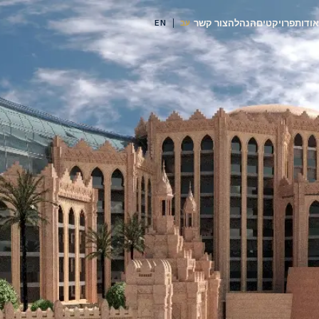
אודות
פרויקטים
הנהלה
צור קשר
עב
EN
|