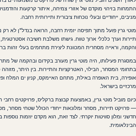
לאורך השנים הוביל מוטי גרין שורה של פרויקטים משמעותיים בת
התמחות בזיהוי מוקדם של אזורי צמיחה, איתור קרקעות והזדמנו
מניבים, ייחודיים ובעלי נוכחות ציבורית ותיירותית רחבה.
מוטי גרין פועל מתוך תפיסה יזמית רחבה, הרואה בנדל"ן לא רק נ
תיירות וערך כלכלי ארוך טווח. גישתו משלבת חשיבה אסטרטגית, הבנ
והקמה, וראייה מסחרית המכוונת ליצירת מתחמים בעלי זהות ברור
במסגרת פעילותו, היה מוטי גרין מעורב בקידום ובהקמה של מתח
בתחומי המסחר, הבילוי, האטרקציות והתיירות. בין היתר, מזוהה
אופירה, בית האופרה באילת, מתחם האיימקס, קניון ים המלח ופר
מרכזיים בישראל.
— פרויקט תיירות, מסחר ומלונאות ייחודי הכולל שטחי מסחר, מ
חדשני ומלון סוויטות יוקרתי. לצד זאת, הוא מקדם יוזמות נוספות 
הבינלאומית.