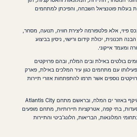
חומי המסחר, התיירות, המלונאות והאטרקציות, תוך
יות בעלות פוטנציאל השבחה, והפיכתן למתחמים
כס פיזי, אלא פלטפורמה ליצירת חוויה, תנועה, מסחר,
ה תכנונית, יכולת קידום ורישוי, ניסיון בביצוע
ה ומעמד אייקוני.
מים בולטים באילת ובים המלח, ובהם פרויקטים
 פעילותו עם מתחמים כגון עיר המלכים באילת, פארק
ויקטים נוספים אשר תרמו להתפתחות אזורי תיירות
כיום מוביל מוטי גרין, באמצעות קבוצת ברקליס, פרויקטים רחבי היקף באזור ים המלח, ובראשם מתחם Atlantis City
סעדות, בתי קפה, אטרקציות תיירותיות, מתחם מופעים
בתחומי המלונאות, הבריאות, הלונג'ביטי והתיירות